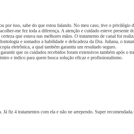
ou por isso, sabe do que estou falando. No meu caso, tive o privilégio 
olher-me fez toda a diferença. A atenção e cuidado esteve presente do
 a certeza que estava nas melhores mãos. O tratamento de canal foi rea
ontologia e somados a habilidade e delicadeza da Dra. Juliana, o trata
copia eletrônica, a qual também garantiu um resultado seguro.
rantir que os cuidados recebidos foram extensivos também após o tra
miro e indico para quem busca solução eficaz e profissionalismo.
. Já fiz 4 tratamentos com ela e não ne arrependo. Super recomendada