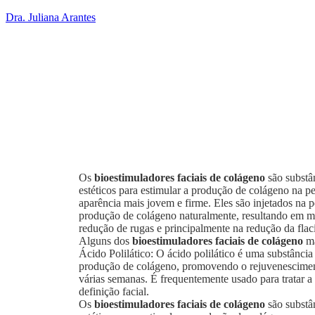
Dra. Juliana Arantes
Os
bioestimuladores
faciais de
colágeno
são substâ
estéticos para estimular a produção de colágeno na 
aparência mais jovem e firme. Eles são injetados na
produção de colágeno naturalmente, resultando em mel
redução de rugas e principalmente na redução da flac
Alguns dos
bioestimuladores faciais de colágeno
m
Ácido Polilático: O ácido polilático é uma substânci
produção de colágeno, promovendo o rejuvenesciment
várias semanas. É frequentemente usado para tratar a 
definição facial.
Os
bioestimuladores faciais de colágeno
são substâ