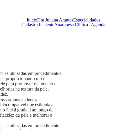
Início
Dra Juliana Arantes
Especialidades
Cadastro Paciente
Anamnese Clínica
Agenda
ncias utilizadas em procedimentos
pele, proporcionando uma
 pele para promover o aumento da
horias na textura da pele,
idez.
ais comuns incluem:
a biocompatível que estimula a
o facial gradual ao longo de
flacidez da pele e melhorar a
ncias utilizadas em procedimentos